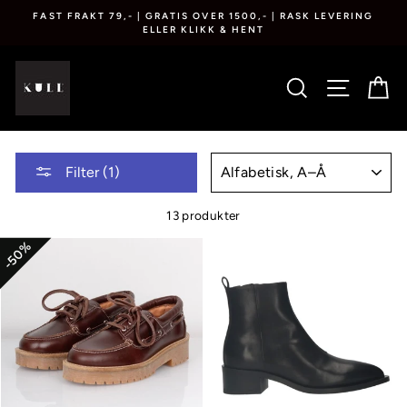
Gå
FAST FRAKT 79,- | GRATIS OVER 1500,- | RASK LEVERING
til
ELLER KLIKK & HENT
innhold
SØK
NETTS
K
SORT
Filter (1)
13 produkter
50%