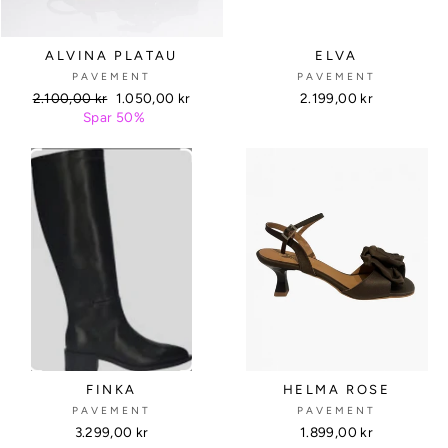
ALVINA PLATAU
ELVA
PAVEMENT
PAVEMENT
Vanlig
2.100,00 kr
Salgs
1.050,00 kr
2.199,00 kr
pris
Spar 50%
pris
FINKA
HELMA ROSE
PAVEMENT
PAVEMENT
3.299,00 kr
1.899,00 kr